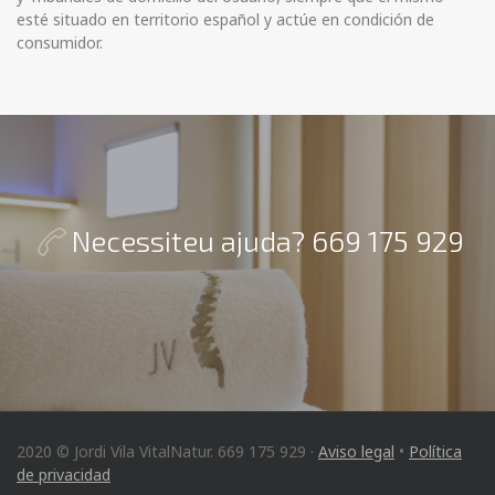
esté situado en territorio español y actúe en condición de
consumidor.
Necessiteu ajuda? 669 175 929
2020 © Jordi Vila VitalNatur. 669 175 929 ·
Aviso legal
•
Política
de privacidad